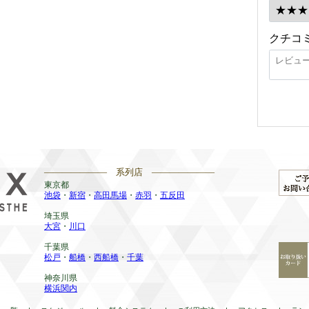
クチコ
——————— 系列店 ———————
東京都
池袋
・
新宿
・
高田馬場
・
赤羽
・
五反田
埼玉県
大宮
・
川口
千葉県
松戸
・
船橋
・
西船橋
・
千葉
神奈川県
横浜関内