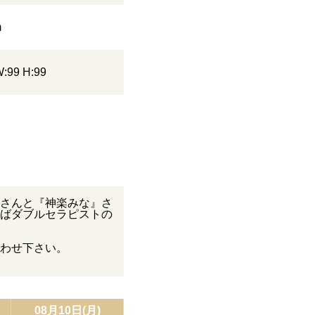
m
W:99 H:99
さんと『神楽みな』さ
ばダブルセラピストの
わせ下さい。
08月10日(月)