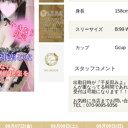
身長
158
c
スリーサイズ
B:99 
カップ
G
cup
スタッフコメント
出勤日時が『千反田みよ』
んが重なってる時間であれ
受付は可能になります！！
お気軽に当店までお問い合
TEL：070-9095-9356
08月07日(金)
08月08日(土)
08月09日(日)